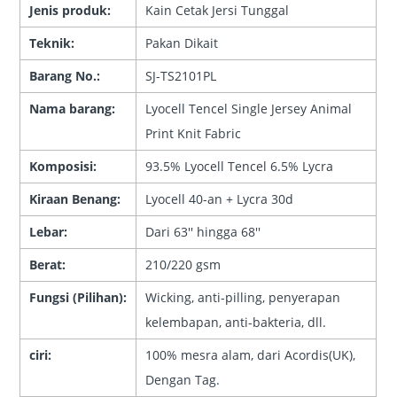
Jenis produk:
Kain Cetak Jersi Tunggal
Teknik:
Pakan Dikait
Barang No.:
SJ-TS2101PL
Nama barang:
Lyocell Tencel Single Jersey Animal
Print Knit Fabric
Komposisi:
93.5% Lyocell Tencel 6.5% Lycra
Kiraan Benang:
Lyocell 40-an + Lycra 30d
Lebar:
Dari 63'' hingga 68''
Berat:
210/220 gsm
Fungsi (Pilihan):
Wicking, anti-pilling, penyerapan
kelembapan, anti-bakteria, dll.
ciri:
100% mesra alam, dari Acordis(UK),
Dengan Tag.