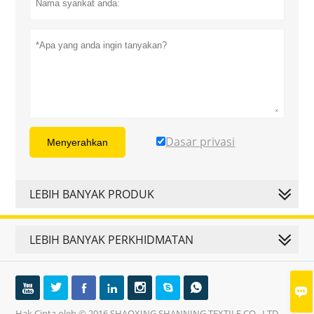
Dasar privasi
Menyerahkan
LEBIH BANYAK PRODUK
LEBIH BANYAK PERKHIDMATAN








Hak Cipta oleh © 2016 SHAOXING SHANNING TEXTILE CO., LTD.