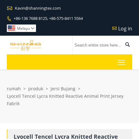

Kavin@shanningtex.com
+86-136 7688 8125, +86-575-8411 5564

Log in

Melayu


Toggl
rumah
>
produk
>
Jersi Bujang
>
Lyocell Tencel Lycra Knitted Reactive Animal Print Jersey
Fabrik
Lyocell Tencel Lycra Knitted Reactive