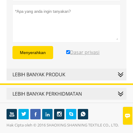
Dasar privasi
Menyerahkan
LEBIH BANYAK PRODUK
LEBIH BANYAK PERKHIDMATAN








Hak Cipta oleh © 2016 SHAOXING SHANNING TEXTILE CO., LTD.