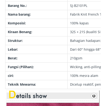
Barang No.:
SJ-B2101PL
Nama barang:
Fabrik Knit French Ter
Komposisi:
100% kapas
Kiraan Benang:
32S + 21S (kualiti Siro)
Struktur:
Bahagian hadapan: Jer
Lebar:
Dari 60'' hingga 68''
Berat:
210gsm
Fungsi (Pilihan):
Wicking, anti-pilling,
ciri:
100% mesra alam
Teknik Mewarna:
Dicelup reaktif, pencuc