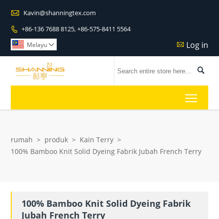

Kavin@shanningtex.com
+86-136 7688 8125, +86-575-8411 5564

Log in

Melayu


Toggl
rumah
>
produk
>
Kain Terry
>
100% Bamboo Knit Solid Dyeing Fabrik Jubah French Terry
100% Bamboo Knit Solid Dyeing Fabrik
Jubah French Terry