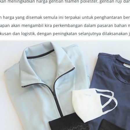
akan meningkatkan harga gentian filamen poliester, gentian ruji d
 harga yang disemak semula ini terpakai untuk penghantaran bermu
apan akan mengambil kira perkembangan dalam pasaran bahan m
san dan logistik, dengan peningkatan selanjutnya dilaksanakan ji