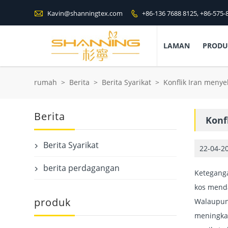

Kavin@shanningtex.com
+86-136 7688 8125, +86-575-

LAMAN
PROD
rumah
>
Berita
>
Berita Syarikat
>
Konflik Iran meny
Berita
Konf
Berita Syarikat
22-04-2

berita perdagangan

Ketegang
kos menda
produk
Walaupun 
meningkat