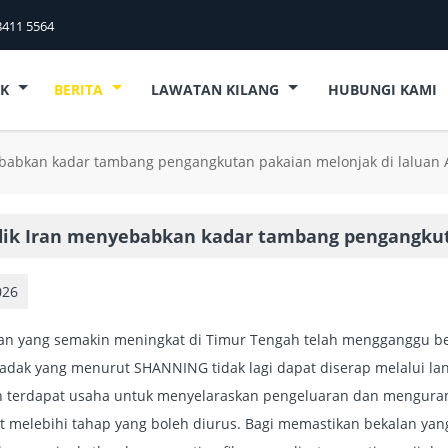
8411 5564
UK
BERITA
LAWATAN KILANG
HUBUNGI KAMI
ebabkan kadar tambang pengangkutan pakaian melonjak di laluan 
lik Iran menyebabkan kadar tambang pengangkut
026
an yang semakin meningkat di Timur Tengah telah mengganggu be
dak yang menurut SHANNING tidak lagi dapat diserap melalui la
terdapat usaha untuk menyelaraskan pengeluaran dan mengurangk
 melebihi tahap yang boleh diurus. Bagi memastikan bekalan yan