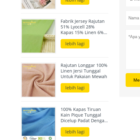
Fabrik Jersey Rajutan
51% Lyocell 28%
Kapas 15% Linen 6%
Elastane 190GSM
lebih lagi
Rajutan Longgar 100%
Linen Jersi Tunggal
Untuk Pakaian Mewah
Me
lebih lagi
100% Kapas Tiruan
Kain Pique Tunggal
Dicelup Padat Dengan
Perasaan Tangan
Kapas
lebih lagi