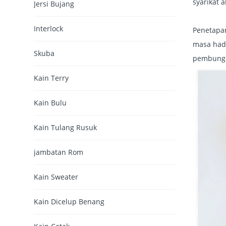
syarikat 
Jersi Bujang
Interlock
Penetapan
masa had
Skuba
pembungku
Kain Terry
Kain Bulu
Kain Tulang Rusuk
jambatan Rom
Kain Sweater
Kain Dicelup Benang