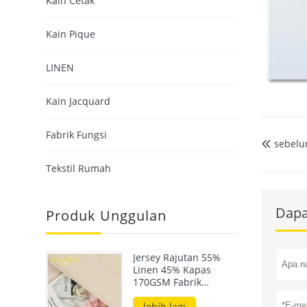
Kain Cetak
Kain Pique
LINEN
Kain Jacquard
Fabrik Fungsi
sebelu

Tekstil Rumah
Dapa
Produk Unggulan
Jersey Rajutan 55%
Linen 45% Kapas
170GSM Fabrik
Campuran Untuk
Pakaian Musim Panas
lebih lagi