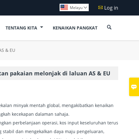
Log in

Melayu


TENTANG KITA
KENAIKAN PANGKAT
AS & EU
an pakaian melonjak di laluan AS & EU

kalan minyak mentah global, mengakibatkan kenaikan
ngkah kecekapan dalaman sahaja.
an perbelanjaan operasi, kos input keseluruhan terus
g stabil dan mengekalkan daya maju pengeluaran,