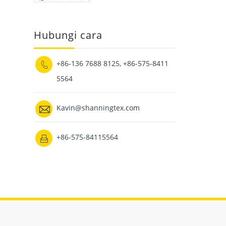
Hubungi cara
+86-136 7688 8125, +86-575-8411

5564

Kavin@shanningtex.com
+86-575-84115564
