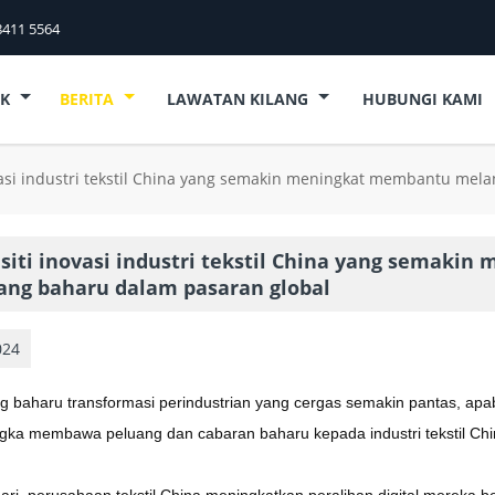
8411 5564
UK
BERITA
LAWATAN KILANG
HUBUNGI KAMI
vasi industri tekstil China yang semakin meningkat membantu mel
siti inovasi industri tekstil China yang semak
ang baharu dalam pasaran global
024
baharu transformasi perindustrian yang cergas semakin pantas, apabi
ngka membawa peluang dan cabaran baharu kepada industri tekstil Chi
ri, perusahaan tekstil China meningkatkan peralihan digital mereka be