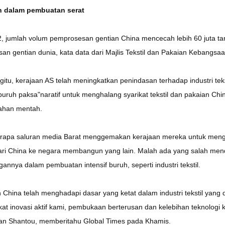
 dalam pembuatan serat
, jumlah volum pemprosesan gentian China mencecah lebih 60 juta ta
n gentian dunia, kata data dari Majlis Tekstil dan Pakaian Kebangsaa
itu, kerajaan AS telah meningkatkan penindasan terhadap industri tek
buruh paksa"naratif untuk menghalang syarikat tekstil dan pakaian C
ahan mentah.
rapa saluran media Barat menggemakan kerajaan mereka untuk meng
ari China ke negara membangun yang lain. Malah ada yang salah men
annya dalam pembuatan intensif buruh, seperti industri tekstil.
China telah menghadapi dasar yang ketat dalam industri tekstil yang 
kat inovasi aktif kami, pembukaan berterusan dan kelebihan teknologi 
an Shantou, memberitahu Global Times pada Khamis.