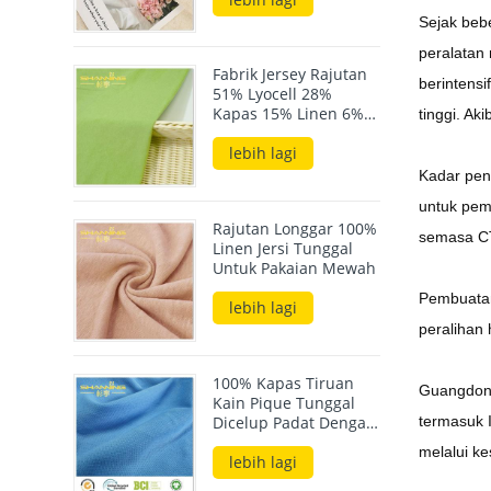
Sejak beb
peralatan 
Fabrik Jersey Rajutan
berintensi
51% Lyocell 28%
Kapas 15% Linen 6%
tinggi. A
Elastane 190GSM
lebih lagi
Kadar pend
untuk pem
Rajutan Longgar 100%
semasa C
Linen Jersi Tunggal
Untuk Pakaian Mewah
Pembuatan
lebih lagi
peralihan 
100% Kapas Tiruan
Guangdong
Kain Pique Tunggal
termasuk 
Dicelup Padat Dengan
Perasaan Tangan
melalui ke
Kapas
lebih lagi