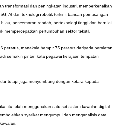
n transformasi dan peningkatan industri, memperkenalkan
G, AI dan teknologi robotik terkini, barisan pemasangan
 hijau, pencemaran rendah, berteknologi tinggi dan bernilai
tuk mempercepatkan pertumbuhan sektor tekstil.
5.6 peratus, manakala hampir 75 peratus daripada peralatan
di semakin pintar, kata pegawai kerajaan tempatan
ndar tetapi juga menyumbang dengan ketara kepada
t itu telah menggunakan satu set sistem kawalan digital
membolehkan syarikat mengumpul dan menganalisis data
 kawalan.