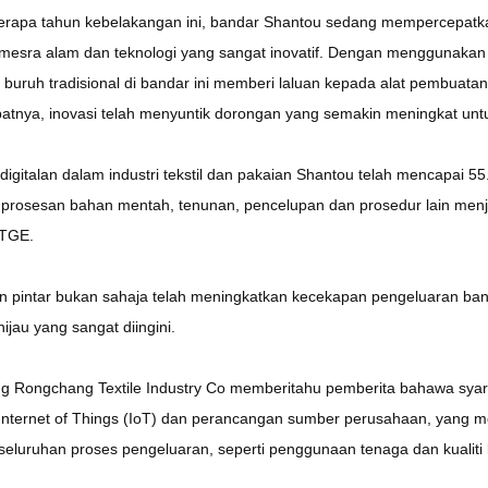
erapa tahun kebelakangan ini, bandar Shantou sedang mempercepatka
mesra alam dan teknologi yang sangat inovatif. Dengan menggunakan 5
f buruh tradisional di bandar ini memberi laluan kepada alat pembuatan
kibatnya, inovasi telah menyuntik dorongan yang semakin meningkat un
igitalan dalam industri tekstil dan pakaian Shantou telah mencapai 5
prosesan bahan mentah, tenunan, pencelupan dan prosedur lain menja
TGE.
 pintar bukan sahaja telah meningkatkan kecekapan pengeluaran ba
hijau yang sangat diingini.
 Rongchang Textile Industry Co memberitahu pemberita bahawa syarika
Internet of Things (IoT) dan perancangan sumber perusahaan, yang 
seluruhan proses pengeluaran, seperti penggunaan tenaga dan kualiti