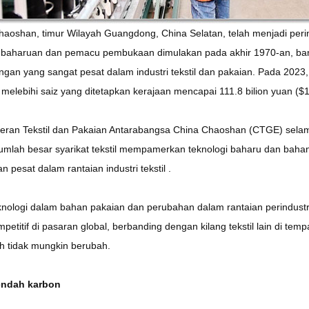
aoshan, timur Wilayah Guangdong, China Selatan, telah menjadi perint
baharuan dan pemacu pembukaan dimulakan pada akhir 1970-an, ban
an yang sangat pesat dalam industri tekstil dan pakaian. Pada 2023, j
 melebihi saiz yang ditetapkan kerajaan mencapai 111.8 bilion yuan ($15
ran Tekstil dan Pakaian Antarabangsa China Chaoshan (CTGE) selama t
jumlah besar syarikat tekstil mempamerkan teknologi baharu dan bah
n pesat dalam rantaian industri tekstil .
knologi dalam bahan pakaian dan perubahan dalam rantaian perindustri
petitif di pasaran global, berbanding dengan kilang tekstil lain di te
h tidak mungkin berubah.
endah karbon