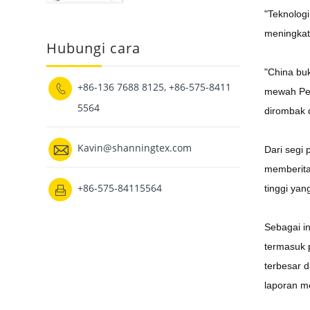
"Teknolog
meningkat
Hubungi cara
"China bu
+86-136 7688 8125, +86-575-8411

mewah Pera
5564
dirombak 

Kavin@shanningtex.com
Dari segi 
memberitah
+86-575-84115564
tinggi yan

Sebagai in
termasuk 
terbesar 
laporan m