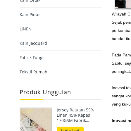
Kain Cetak
Kain Pique
Wilayah Ch
Sejak pem
LINEN
perkembang
bandar itu
Kain Jacquard
Pada Pame
Fabrik Fungsi
Sabtu, se
Tekstil Rumah
peningkata
Inovasi te
Produk Unggulan
sangat kom
yang kuku
Jersey Rajutan 55%
Linen 45% Kapas
170GSM Fabrik
Inovasi r
Campuran Untuk
Pakaian Musim Panas
lebih lagi