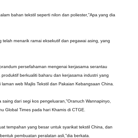
lam bahan tekstil seperti nilon dan poliester,"Apa yang dia
telah menarik ramai eksekutif dan pegawai asing, yang
orandum persefahaman mengenai kerjasama serantau
duktif berkualiti baharu dan kerjasama industri yang
di laman web Majlis Tekstil dan Pakaian Kebangsaan China.
a saing dari segi kos pengeluaran,"Oranuch Wannapinyo,
ahu Global Times pada hari Khamis di CTGE.
at tempahan yang besar untuk syarikat tekstil China, dan
entuk pembuatan peralatan asli,"dia berkata.