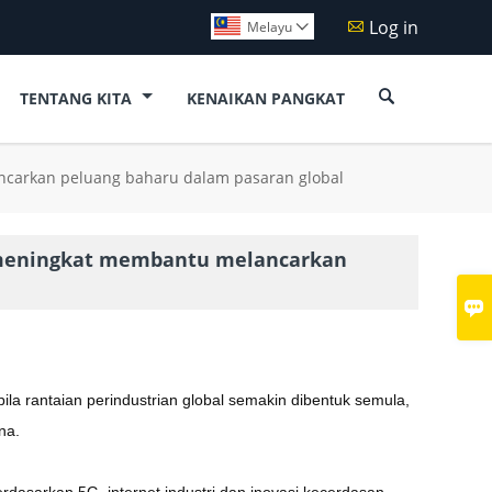
Log in

Melayu


TENTANG KITA
KENAIKAN PANGKAT
ancarkan peluang baharu dalam pasaran global
in meningkat membantu melancarkan

la rantaian perindustrian global semakin dibentuk semula,
na.
rdasarkan 5G, internet industri dan inovasi kecerdasan