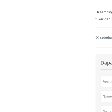
Di samping
tukar dan
sebelu

Dapa