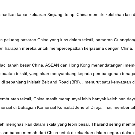
adkan kapas keluaran Xinjiang, tetapi China memiliki kelebihan lain da
n peluang pasaran China yang luas dalam tekstil, pameran Guangdong 
n harapan mereka untuk mempercepatkan kerjasama dengan China.
ac, tanah besar China, ASEAN dan Hong Kong menandatangani mem
buatan tekstil, yang akan menyumbang kepada pembangunan tenaga pro
i sepanjang Inisiatif Belt and Road (BRI). , menurut satu kenyataan 
pembuatan tekstil, China masih mempunyai lebih banyak kelebihan day
mersial di Bahagian Komersial Konsulat Jeneral Diraja Thai, memberit
eh menghasilkan dalam skala yang lebih besar. Thailand sering membu
san bahan mentah dari China untuk dikeluarkan dalam negara dalam b