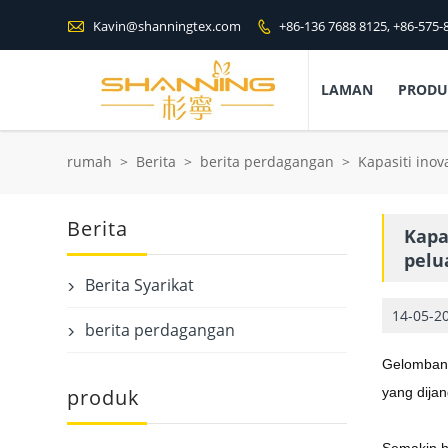

Kavin@shanningtex.com
+86-136 7688 8125, +86-575-

LAMAN
PROD
rumah
>
Berita
>
berita perdagangan
>
Kapasiti ino
Berita
Kapa
pelu
Berita Syarikat

14-05-2
berita perdagangan

Gelombang 
produk
yang dija
Semakin ha