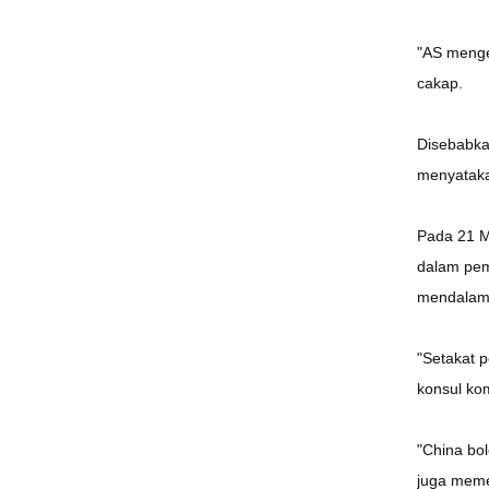
"AS mengeh
cakap.
Disebabka
menyataka
Pada 21 M
dalam pem
mendalam d
"Setakat 
konsul ko
"China bol
juga meme