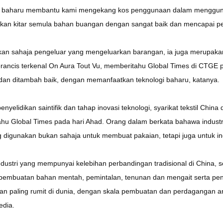
i baharu membantu kami mengekang kos penggunaan dalam menggun
kan kitar semula bahan buangan dengan sangat baik dan mencapai pemb
kan sahaja pengeluar yang mengeluarkan barangan, ia juga merupakan
ncis terkenal On Aura Tout Vu, memberitahu Global Times di CTGE pada 
dan ditambah baik, dengan memanfaatkan teknologi baharu, katanya.
penyelidikan saintifik dan tahap inovasi teknologi, syarikat tekstil Chin
u Global Times pada hari Ahad. Orang dalam berkata bahawa industri 
g digunakan bukan sahaja untuk membuat pakaian, tetapi juga untuk ind
dustri yang mempunyai kelebihan perbandingan tradisional di China, se
pembuatan bahan mentah, pemintalan, tenunan dan mengait serta penge
dan paling rumit di dunia, dengan skala pembuatan dan perdagangan a
edia.