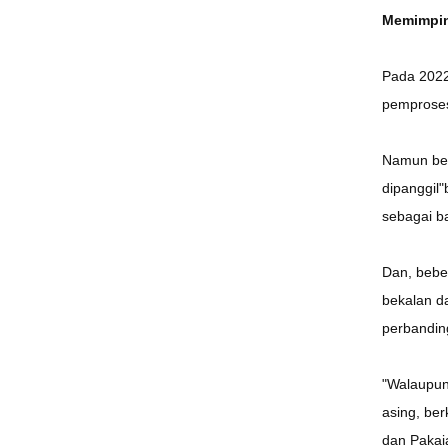
Memimpin
Pada 2022
pemprosesa
Namun beg
dipanggil"
sebagai b
Dan, bebe
bekalan d
perbanding
"Walaupun 
asing, ber
dan Pakai