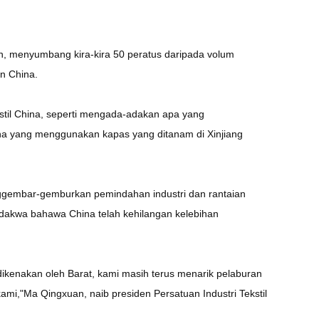
n, menyumbang kira-kira 50 peratus daripada volum
n China.
stil China, seperti mengada-adakan apa yang
hina yang menggunakan kapas yang ditanam di Xinjiang
gembar-gemburkan pemindahan industri dan rantaian
dakwa bahawa China telah kehilangan kelebihan
dikenakan oleh Barat, kami masih terus menarik pelaburan
kami,"Ma Qingxuan, naib presiden Persatuan Industri Tekstil